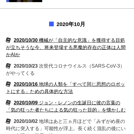
2020年10月
2020/10/30
機械が「自主的な意識」を獲得する目処
が立ちそうな今、将来登場する悪魔的存在の正体は人間
かAIか
2020/10/23
次世代コロナウイルス（SARS-CoV-3）
がやってくる
2020/10/16
地球の人類を「すべて同じ思想のロボッ
トにする」ための具体的な方法
2020/10/09
ジョン・レノンの生誕日に彼の言葉の
「気の狂った者たちによる気の狂った目的」を懐かしむ
2020/10/02
地球はあと三ヵ月ほどで「みずがめ座の
時代に突入する」可能性が浮上。長く続く混乱の後にい