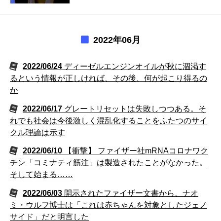
2022年06月
2022/06/24
ディーゼルエンジンオイルが秋に涸渇す
るという情報が正しければ、その後、何が起こり得るの
か
2022/06/17
グレートリセットは失敗しつつある。そ
れでも社会は今後激しく混乱化することをふたつのサイ
クル理論は示す
2022/06/10
【衝撃】 ファイザー社mRNAコロナワク
チン「コミナティ筋注」は製造されたことがなかった。
そして始まる……
2022/06/03
開示されたファイザー文書から、ナオ
ミ・ウルフ博士は「これは赤ちゃんを対象としたジェノ
サイド」だと明言した