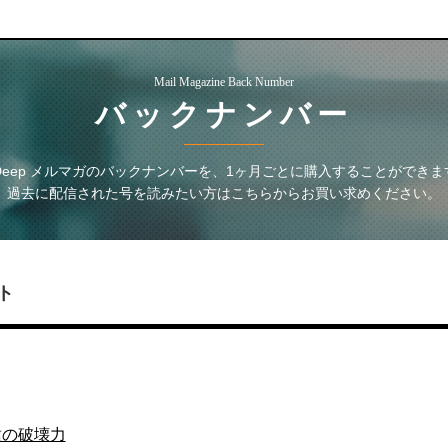
Mail Magazine Back Number
バックナンバー
 Deep メルマガ
のバックナンバーを、1ヶ月ごとに購入することができま
過去に配信された号を読みたい方はこちらからお買い求めください。
ト
種の破壊力