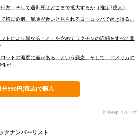
行方。そして過剰死はどこまで拡大するか（推定7億人）
して移民危機。崩壊が近いと見られるヨーロッパで起き得るこ
ロットにより異なること」を含めてワクチンの詳細をすべて開
令
りロットの濃度に差がある」という懸念。そして、アメリカの
能性が
月分550円(税込)で購入
In Deep メルマガ
ックナンバーリスト