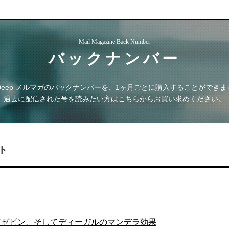
Mail Magazine Back Number
バックナンバー
 Deep メルマガ
のバックナンバーを、1ヶ月ごとに購入することができま
過去に配信された号を読みたい方はこちらからお買い求めください。
ト
アゼピン、そしてディーガルのマンデラ効果