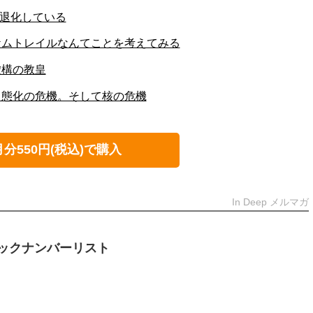
は退化している
ケムトレイルなんてことを考えてみる
虚構の教皇
常態化の危機。そして核の危機
月分550円(税込)で購入
In Deep メルマガ
ックナンバーリスト