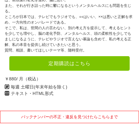
また、それが行き詰った時に鬱になるというメンタルヘルスにも問題を生じ
る。
ところが日本では、テレビでもラジオでも、○○はいい、××は悪いと正解を求
め、一方向性のオンパレードである。
そこで、私は、世間の人の言わない、別の考え方を提示して、考えるヒント
を少しでも増やし、脳の老化予防、メンタルヘルス、頭の柔軟性を少しでも
ましになるように、テレビやラジオで言えない暴論も含めて、私の考える正
解、私の本音を提供し続けていきたいと思う。
質問、相談、書いてほしいテーマ等、随時受付。
定期購読はこちら
￥880/ 月（税込）
毎週 土曜日(年末年始を除く)
テキスト・HTML形式
バックナンバーの不正・違反を見つけたらこちらまで