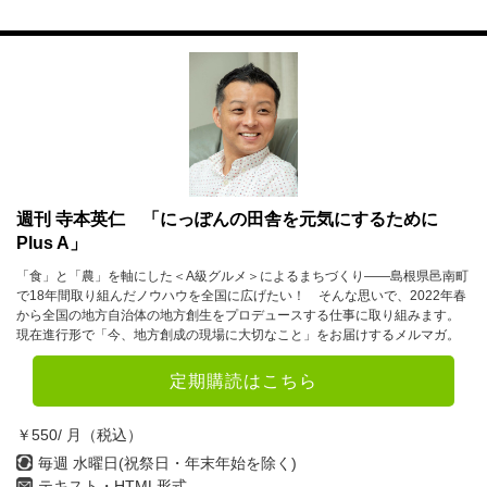
7月
8月
9月
10月
11月
12月
2023年
1月
2月
3月
4月
5月
6月
週刊 寺本英仁 「にっぽんの田舎を元気にするために
Plus A」
7月
8月
9月
「食」と「農」を軸にした＜A級グルメ＞によるまちづくり——島根県邑南町
で18年間取り組んだノウハウを全国に広げたい！ そんな思いで、2022年春
10月
11月
12月
から全国の地方自治体の地方創生をプロデュースする仕事に取り組みます。
現在進行形で「今、地方創成の現場に大切なこと」をお届けするメルマガ。
2022年
定期購読はこちら
1月
2月
3月
￥550/ 月（税込）
4月
5月
6月
毎週 水曜日(祝祭日・年末年始を除く)
7月
8月
9月
テキスト・HTML形式