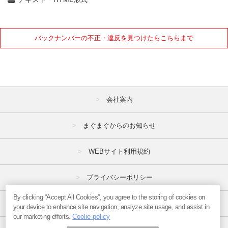
10月
11月
12月
バックナンバーの不正・違反を見つけたらこちらまで
2021年
1月
2月
3月
4月
5月
6月
7月
8月
9月
会社案内
10月
11月
12月
まぐまぐからのお知らせ
2020年
WEBサイト利用規約
1月
2月
3月
プライバシーポリシー
4月
5月
6月
By clicking “Accept All Cookies”, you agree to the storing of cookies on
7月
8月
9月
特定商取引法
your device to enhance site navigation, analyze site usage, and assist in
our marketing efforts.
Coolie policy
10月
11月
12月