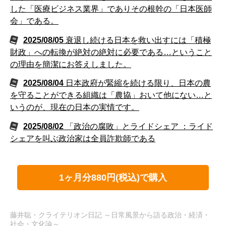
した「医療ビジネス業界」でありその根幹の「日本医師
会」である。
2025/08/05
衰退し続ける日本を救い出すには「積極
財政」への転換が絶対の絶対に必要である…ということ
の理由を簡潔にお答えしました。
2025/08/04
日本政府が緊縮を続ける限り、日本の農
を守ることができる組織は「農協」おいて他にない…と
いうのが、現在の日本の実情です。
2025/08/02
「政治の腐敗」とライドシェア ：ライド
シェアを叫ぶ政治家は全員詐欺師である
1ヶ月分880円(税込)で購入
藤井聡・クライテリオン日記 ～日常風景から語る政治・経済・
社会・文化論～