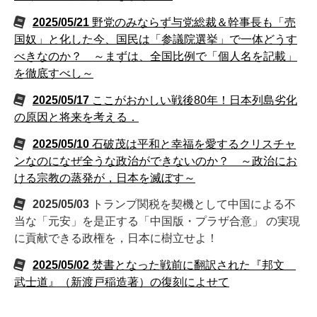
2025/05/21
野党のみならず与党総裁＆幹事長も「売
国奴」と化した今、国民は「参議院選挙」で一体どうす
べきなのか？ ～まずは、全国比例で「個人名を記載」
を徹底すべし～
2025/05/17
ここがおかしい戦後80年！日本列島劣化
の原因と将来を考える．
2025/05/10
石破茂は平和と幸福を愛するクリスチャ
ンなのになぜ全うな政治ができないのか？ ～政治にお
ける宗教の蒸発が，日本を滅ぼす～
2025/05/03
トランプ関税を契機として中国による不
当な「元安」を是正する「中国版・プラザ合意」 の実現
に貢献できる政権を，日本に樹立せよ！
2025/05/02
焚書となった戦前に翻訳された『邦文
武士道』（新渡戸稲造著）の復刻によせて