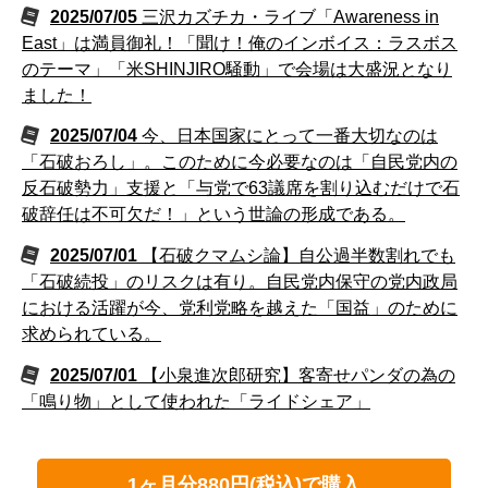
2025/07/05
三沢カズチカ・ライブ「Awareness in
East」は満員御礼！「聞け！俺のインボイス：ラスボス
のテーマ」「米SHINJIRO騒動」で会場は大盛況となり
ました！
2025/07/04
今、日本国家にとって一番大切なのは
「石破おろし」。このために今必要なのは「自民党内の
反石破勢力」支援と「与党で63議席を割り込むだけで石
破辞任は不可欠だ！」という世論の形成である。
2025/07/01
【石破クマムシ論】自公過半数割れでも
「石破続投」のリスクは有り。自民党内保守の党内政局
における活躍が今、党利党略を越えた「国益」のために
求められている。
2025/07/01
【小泉進次郎研究】客寄せパンダの為の
「鳴り物」として使われた「ライドシェア」
1ヶ月分880円(税込)で購入