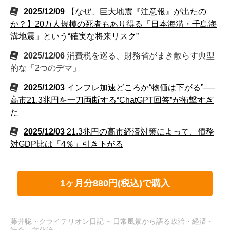
2025/12/09
【なぜ、巨大地震『注意報』が出たの
か？】20万人規模の死者もあり得る「日本海溝・千島海
溝地震」という“確実な将来リスク”
2025/12/06
消費税を巡る、財務省がまき散らす典型
的な「2つのデマ」
2025/12/03
インフレ加速どころか“物価は下がる”──
高市21.3兆円を一刀両断する“ChatGPT回答”が衝撃すぎ
た
2025/12/03
21.3兆円の高市経済対策によって、債務
対GDP比は「4％」引き下がる
1ヶ月分880円(税込)で購入
藤井聡・クライテリオン日記 ～日常風景から語る政治・経済・