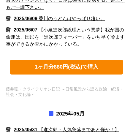
最大のチャンスとなり、日本は確実に復活する。是非と
もご一読下さい。
2025/06/09
香川のうどんはやっぱり凄い。
2025/06/07
【小泉進次郎総理という悪夢】我が国の
命運は、国民を「進次郎フィーバー」をいち早く冷ます
事ができるか否かにかかっている。
1ヶ月分880円(税込)で購入
藤井聡・クライテリオン日記 ～日常風景から語る政治・経済・
社会・文化論～
2025年05月
2025/05/31
【進次郎・人気急落まであと僅か！】