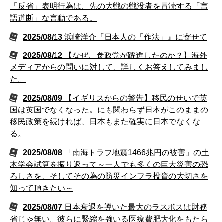
「反省」表明行為は、先の大戦の戦没者を冒涜する「言
語道断」な言動である。
2025/08/13
浜崎洋介『日本人の「作法」』に寄せて
2025/08/12
【なぜ、参政党が躍進したのか？】海外
メディアからの問いに対して、詳しくお答えしてみまし
た。
2025/08/09
【イギリスからの警告】移民のせいで英
国は英国でなくなった。にも関わらず日本がこのままの
移民政策を続ければ、日本もまた確実に日本でなくな
る。
2025/08/08
「南海トラフ地震1466兆円の被害」の土
木学会試算を振り返って～一人でも多くの巨大災害の恐
ろしさを、そしてその為の防災インフラ投資の大切さを
知って頂きたい～
2025/08/07
日本衰退を導いた最大のラスボスは財務
省じゃ無い。彼らに緊縮を強いる医療費肥大化をもたら