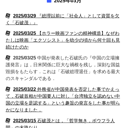
2025年03月
2025/03/29
『総理以前に「社会人」として資質を欠
く「石破茂」』
2025/03/25
【ホラー映画ファンの精神構造】なぜわ
たしは映画「エクソシスト」を幼少の頃から何十回も見
続けたのか
2025/03/25
中国が発表した石破氏の『中国の立場擁
護発言』は，日米関係に巨大な禍根を残し，深刻な国益
毀損をもたらす．これは「石破総理退任」を求める最大
のスキャンダルである．
2025/03/22
外務省が中国発表を否定した事でかえっ
て，石破首相が中国要人に対し「台湾独立を認めない中
国の立場を是認する」という趣旨の発言をした事が明ら
かになりました．
2025/03/15
石破茂とは，「哲学無き，ボウフラ人
間」の末路なり