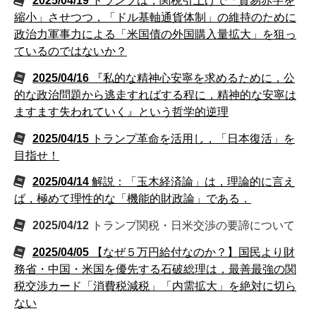
2025/04/19
トランプは，関税引上げで「貿易赤字を
縮小」させつつ，「ドル基軸通貨体制」の維持のために
政治力軍事力による「米国債の外国購入量拡大」を狙っ
ているのではないか？
2025/04/16
『私的な精神心安寧を求めるために，公
的な政治問題から逃走すればする程に，精神的な安寧は
ますます失われていく』という哲学的逆理
2025/04/15
トランプ革命を活用し，「日本復活」を
目指せ！
2025/04/14
解説：「玉木経済論」は，理論的に言え
ば，極めて理性的な「機能的財政論」である．
2025/04/12
トランプ関税・日米交渉の要諦について
2025/04/05
【なぜ５万円給付なのか？】国民より財
務省・中国・米国を優先する石破総理は，最善最強の関
税交渉カード「消費税減税」「内需拡大」を絶対に切ら
ない