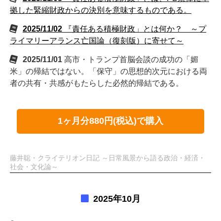
拠した緊縮財政からの決別を意味するものである。
2025/11/02
『責任ある積極財政」とは何か？ ～プ
ライマリーアランス亡国論（復刻版）に寄せて～
2025/11/01
高市・トランプ首脳会談の成功の「媚
米」の帰結ではない。「保守」の思想的次元における両
者の共有・共感がもたらした必然的帰結である。
1ヶ月分880円(税込)で購入
藤井聡・クライテリオン日記 ～日常風景から語る政治・経済・
社会・文化論～
2025年10月