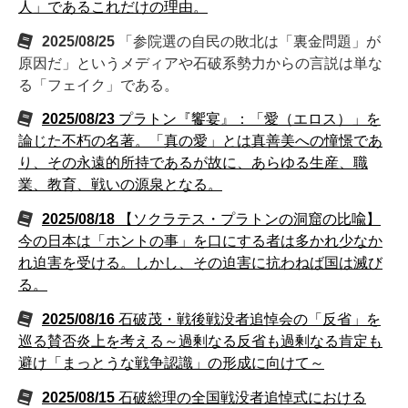
人」であるこれだけの理由。
2025/08/25
「参院選の自民の敗北は「裏金問題」が
原因だ」というメディアや石破系勢力からの言説は単な
る「フェイク」である。
2025/08/23
プラトン『饗宴』：「愛（エロス）」を
論じた不朽の名著。「真の愛」とは真善美への憧憬であ
り、その永遠的所持であるが故に、あらゆる生産、職
業、教育、戦いの源泉となる。
2025/08/18
【ソクラテス・プラトンの洞窟の比喩】
今の日本は「ホントの事」を口にする者は多かれ少なか
れ迫害を受ける。しかし、その迫害に抗わねば国は滅び
る。
2025/08/16
石破茂・戦後戦没者追悼会の「反省」を
巡る賛否炎上を考える～過剰なる反省も過剰なる肯定も
避け「まっとうな戦争認識」の形成に向けて～
2025/08/15
石破総理の全国戦没者追悼式における