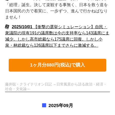
「総理」誕生。決して楽観する事無く、日本を救う道を
日本国民の力で着実に、一歩ずつ、進んで行かねばなり
ません！
2025/10/01
【衝撃の選挙シミュレーション】自民・
衆議院の現有191の議席数は今の支持率なら143議席にま
減少。しかし高市総裁なら175議席に回復。しかし小
泉・林総裁なら126議席以下までさらに激減する。
1ヶ月分880円(税込)で購入
藤井聡・クライテリオン日記 ～日常風景から語る政治・経済・
社会・文化論～
2025年09月