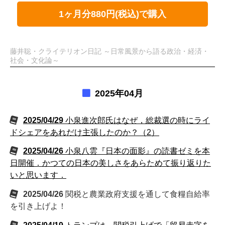
1ヶ月分880円(税込)で購入
藤井聡・クライテリオン日記 ～日常風景から語る政治・経済・
社会・文化論～
2025年04月
2025/04/29
小泉進次郎氏はなぜ，総裁選の時にライ
ドシェアをあれだけ主張したのか？（2）
2025/04/26
小泉八雲『日本の面影』の読書ゼミを本
日開催．かつての日本の美しさをあらためて振り返りた
いと思います．
2025/04/26
関税と農業政府支援を通して食糧自給率
を引き上げよ！