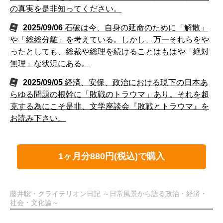
の真実を是非知ってください。
2025/09/06
石破は今、自身の延命のために「解散」
や「総総分離」を考えている。しかし、万一それらをや
ったとしても、総裁や総理を続けることはもはや「絶対
無理」な状況にある。
2025/09/05
経済、安保、政治における現下の日本あ
らゆる問題の根幹に「敗戦のトラウマ」あり。それを超
克する為にこそ是非、文学座談会『敗戦とトラウマ』を
お読み下さい。
1ヶ月分880円(税込)で購入
藤井聡・クライテリオン日記 ～日常風景から語る政治・経済・
社会・文化論～