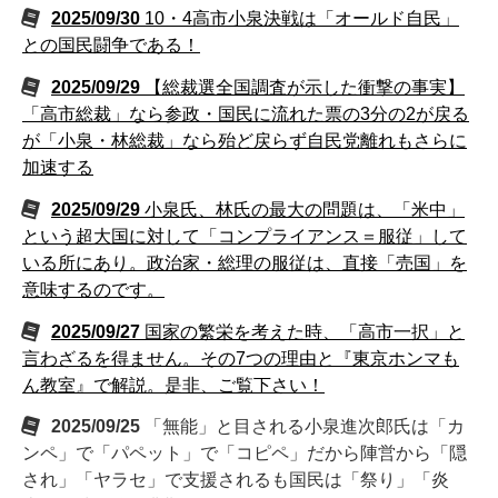
2025/09/30
10・4高市小泉決戦は「オールド自民」
との国民闘争である！
2025/09/29
【総裁選全国調査が示した衝撃の事実】
「高市総裁」なら参政・国民に流れた票の3分の2が戻る
が「小泉・林総裁」なら殆ど戻らず自民党離れもさらに
加速する
2025/09/29
小泉氏、林氏の最大の問題は、「米中」
という超大国に対して「コンプライアンス＝服従」して
いる所にあり。政治家・総理の服従は、直接「売国」を
意味するのです。
2025/09/27
国家の繁栄を考えた時、「高市一択」と
言わざるを得ません。その7つの理由と『東京ホンマも
ん教室』で解説。是非、ご覧下さい！
2025/09/25
「無能」と目される小泉進次郎氏は「カ
ンペ」で「パペット」で「コピペ」だから陣営から「隠
され」「ヤラセ」で支援されるも国民は「祭り」「炎