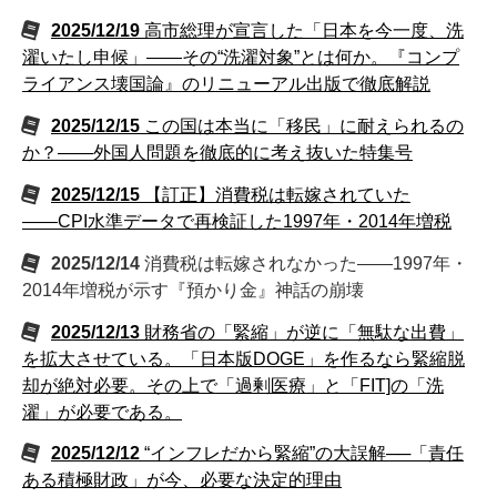
2025/12/19
高市総理が宣言した「日本を今一度、洗
濯いたし申候」――その“洗濯対象”とは何か。『コンプ
ライアンス壊国論』のリニューアル出版で徹底解説
2025/12/15
この国は本当に「移民」に耐えられるの
か？――外国人問題を徹底的に考え抜いた特集号
2025/12/15
【訂正】消費税は転嫁されていた
――CPI水準データで再検証した1997年・2014年増税
2025/12/14
消費税は転嫁されなかった――1997年・
2014年増税が示す『預かり金』神話の崩壊
2025/12/13
財務省の「緊縮」が逆に「無駄な出費」
を拡大させている。「日本版DOGE」を作るなら緊縮脱
却が絶対必要。その上で「過剰医療」と「FIT]の「洗
濯」が必要である。
2025/12/12
“インフレだから緊縮”の大誤解──「責任
ある積極財政」が今、必要な決定的理由