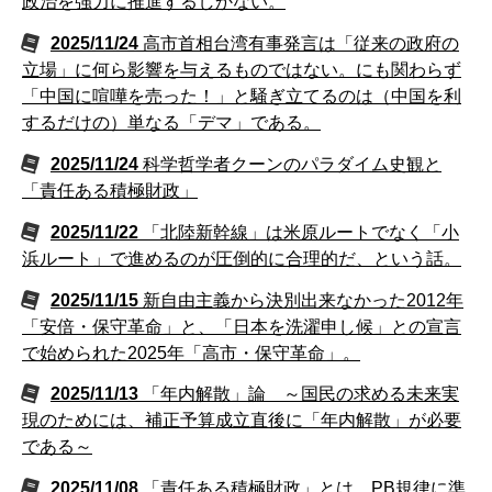
政治を強力に推進するしかない。
2025/11/24
高市首相台湾有事発言は「従来の政府の
立場」に何ら影響を与えるものではない。にも関わらず
「中国に喧嘩を売った！」と騒ぎ立てるのは（中国を利
するだけの）単なる「デマ」である。
2025/11/24
科学哲学者クーンのパラダイム史観と
「責任ある積極財政」
2025/11/22
「北陸新幹線」は米原ルートでなく「小
浜ルート」で進めるのが圧倒的に合理的だ、という話。
2025/11/15
新自由主義から決別出来なかった2012年
「安倍・保守革命」と、「日本を洗濯申し候」との宣言
で始められた2025年「高市・保守革命」。
2025/11/13
「年内解散」論 ～国民の求める未来実
現のためには、補正予算成立直後に「年内解散」が必要
である～
2025/11/08
「責任ある積極財政」とは、PB規律に準