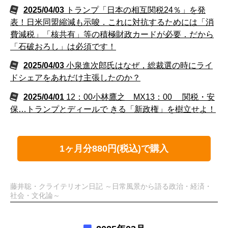
2025/04/03
トランプ「日本の相互関税24％」を発
表！日米同盟縮減も示唆．これに対抗するためには「消
費減税」「核共有」等の積極財政カードが必要．だから
「石破おろし」は必須です！
2025/04/03
小泉進次郎氏はなぜ，総裁選の時にライ
ドシェアをあれだけ主張したのか？
2025/04/01
12：00小林鷹之 MX13：00 関税・安
保…トランプとディールで きる「新政権」を樹立せよ！
1ヶ月分880円(税込)で購入
藤井聡・クライテリオン日記 ～日常風景から語る政治・経済・
社会・文化論～