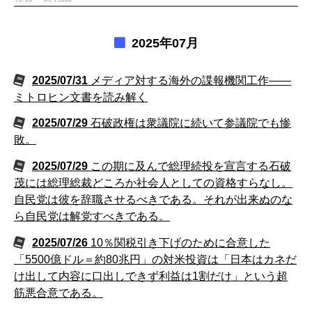
2025年07月
2025/07/31
メディア対する海外の諜報機関工作――
ミトロヒン文書を読み解く
2025/07/29
石破政権は衆議院に続いて参議院でも惨
敗。
2025/07/29
この期に及んで総理続投を宣言する石破
茂には総理総裁どころか社会人としての資格すらなし。
自民党は彼を辞職させるべきである。それが出来ぬのな
ら自民党は解党すべきである。
2025/07/26
10％関税引き下げのために合意した
「5500億ドル＝約80兆円」の対米投資は「日本はカネだ
け出して内容に口出しできず利益は1割だけ」という超
筋悪合意である。