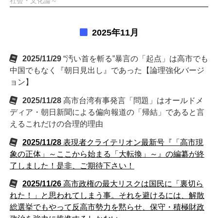
社会・文化論～
2025年11月
2025/11/29
“汚い首を斬る”暴言の「起点」は高市でも
中国でもなく『朝日見出し』であった【論理強化バージ
ョン】
2025/11/28
高市台湾有事発言「問題」はオールドメ
ディア・朝日新聞による偏向報道の「帰結」であると言
えるこれだけの合理的理由
2025/11/28
表現者クライテリオン最新号『「高市現
象の正体」～ここから始まる「大転換」～』の編纂が終
了しました！是非、ご期待下さい！
2025/11/26
高市政権の最大リスクは国民に「裏切ら
れた！」と思われてしまう事。それを避けるには、解散
総選挙でもやって反高市勢力を黙らせ、保守・積極財政