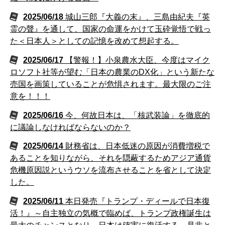
2025/06/18
城山三郎『大義の末』、三島由紀夫『英
霊の聲』を通して、国家の命運をかけて玉砕覚悟で戦っ
た＜日本人＞としての記憶を改めて想起する。
2025/06/17
【警報！】小泉農水大臣、今度はマイク
ロソフト社等が望む「日本の農業のDX化」という新たな
売国を画策していることが危惧されます。最大限のご注
意を！！！
2025/06/16
今、何故日本は、「核武装論」を徹底的
に議論しなければならないのか？
2025/06/14
財務省は、日本低迷の原因が消費増税で
あることを知りながら、それを隠蔽するためアジア通貨
危機原因説というウソを流布させることを省として決定
した。
2025/06/11
本日発売『トランプ・ディールで日本復
活！』～自主独立の気概で臨めば、トランプ政権誕生は