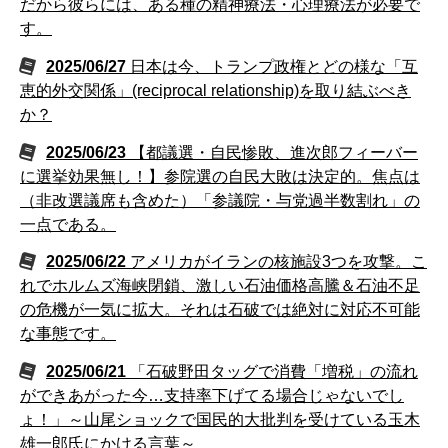
だから彼らには、ある種の精神療法・心理療法が必要で
す。
2025/06/27
日本は今、トランプ政権とどの様な「互
恵的外交関係」(reciprocal relationship)を取り結ぶべき
か？
2025/06/23
【都議選・自民惨敗、進次郎フィーバー
に選挙効果無し！】参院選の自民大敗は決定的。焦点は
（非改選議席も含めた）「参議院・与党過半数割れ」の
一点である。
2025/06/22
アメリカがイランの核施設3つを攻撃。こ
れでホルムズ海峡閉鎖、激しい石油価格高騰＆石油不足
の危機が一気に拡大。それは石破では絶対に対応不可能
な事態です。
2025/06/21
「石破野田タッグで消費「増税」の流れ
ができあがった今…支持率下げてる場合じゃないでし
ょ！」～山尾ショックで国民的大批判を受けている玉木
雄一郎氏にかける言葉～