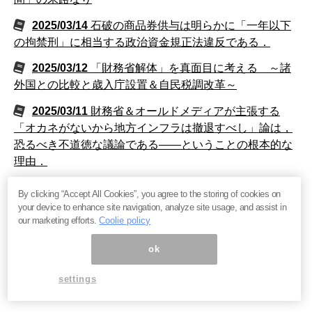
2025/03/14
石破の商品券供与は明らかに「一年以下
の拘禁刑」に相当する政治資金規正法違反である．
2025/03/12
「財務省解体」を真面目に考える ～諸
外国との比較と歳入庁設置＆自民税調改革～
2025/03/11
財務省＆オールドメディアが主張する
「オカネがないから地方インフラは撤退すべし」論は，
恐るべき不道徳な議論である――ということの根本的な
理由．
2025/03/08
石破政権＆財務省は「退職金・増税」を
By clicking “Accept All Cookies”, you agree to the storing of cookies on
ターゲットにし始めた．その理由を詳しく解説します．
your device to enhance site navigation, analyze site usage, and assist in
our marketing efforts.
Coolie policy
2025/03/01
トランプ・ゼレンスキー会談の口論を経
た物別れ「失礼」で「アンフェア」なのは一体どっち
ok
か？ロシアにもウクライナにも肩入れせず公正に見た上
settings
で中立的に判断する．