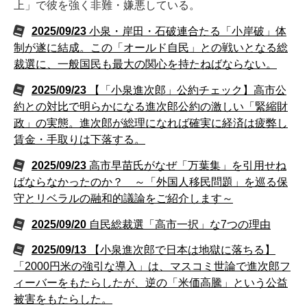
上」で彼を強く非難・嫌悪している。
2025/09/23
小泉・岸田・石破連合たる「小岸破」体
制が遂に結成。この「オールド自民」との戦いとなる総
裁選に、一般国民も最大の関心を持たねばならない。
2025/09/23
【「小泉進次郎」公約チェック】高市公
約との対比で明らかになる進次郎公約の激しい「緊縮財
政」の実態。進次郎が総理になれば確実に経済は疲弊し
賃金・手取りは下落する。
2025/09/23
高市早苗氏がなぜ「万葉集」を引用せね
ばならなかったのか？ ～「外国人移民問題」を巡る保
守とリベラルの融和的議論をご紹介します～
2025/09/20
自民総裁選「高市一択」な7つの理由
2025/09/13
【小泉進次郎で日本は地獄に落ちる】
「2000円米の強引な導入」は、マスコミ世論で進次郎フ
ィーバーをもたらしたが、逆の「米価高騰」という公益
被害をもたらした。