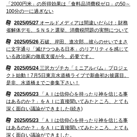
「2000円米」の所得効果は「食料品消費税ゼロ」の50～
100分の一に過ぎない
2025/05/27
オールドメディアは間違いだらけ：財務
省解体デモ、ＳＮＳと選挙、消費税問題の実態について
2025/05/26
石破、岸田、進次郎…彼らのせいでまさ
に文字通り「滅びつつある日本」のリアリティを感じて
いる政治家の徹底支援が今、必要です。
2025/05/24
三沢カヅチカ「ミニアルバム」プロジェ
クト始動！7月5日東京水道橋ライブで新曲初お披露目。
是非、水道橋までご参集下さい！
2025/05/23
「ＡＩは信仰心を持ったり神を信じる事
はあるのか？」をＡＩに直接聞いてみたところ、とても
深く面白い議論ができました(続き)
2025/05/23
「ＡＩは信仰心を持ったり神を信じる事
はあるのか？」をＡＩに直接聞いてみたところ、とても
深く面白い議論ができました。