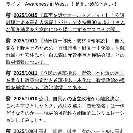
ライブ「Awareness in West」！是非ご参加下さい！
2025/10/15
【真実を隠すオールドメディア】「公明
離脱による高市人気爆上がり」で支持率80％越え！そん
な調査結果を恣意的にひた隠しにするマスコミの闇。
2025/10/11
【須田慎一郎氏・取材情報解説】『自民
党を下野させるための「首班指名・野党一本化論」を触
れ回った安住氏が、自民森山元幹事長と極秘会談』との
取材情報について。
2025/10/11
【立民の首班指名・野党一本化論の是非
を問う】政策協定なき首班指名一本化は、政党政治の根
幹を崩壊させる「政治破壊」である。
2025/10/10
公明、自民との連立政権から離脱決定。
これを前提としたとき、総理を選ぶ「首班指名」は一体
どうなるのか――現実的可能性を網羅的にシミュレーシ
ョンしてみました。
2025/10/04
高市「総裁」誕生！次のハードルは高市