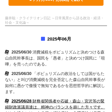
藤井聡・クライテリオン日記 ～日常風景から語る政治・経済・
社会・文化論～
2025年06月
2025/06/30
消費減税をポピュリズムと決めつける森
山自民幹事長は、国民を「愚者」と決めつけ国民に「喧
嘩」を売ったのである。
2025/06/30
「ポピュリズムの政治をしては国がもた
ない」と叫び消費減税を完全否定した森山自民幹事長が
如何に愚かで傲慢で無知であるかを思想哲学的に解説し
ます。
2025/06/28
財務省関係者や石破・森山・宮沢等の緊
縮財政派議員達は、精神のバランスを崩した方々です。