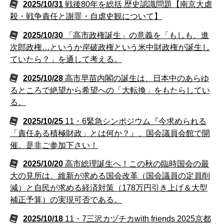
2025/10/31
戦後80年を総括 歴史認識問題【南京大虐
殺・戦争責任と謝罪・自虐史観について】
2025/10/30
「高市政権誕生」の意義を「もしも、進
次郎政権…というか岸破政権という米中財政権が誕生し
ていたら？」を通して考える。
2025/10/28
高市早苗内閣の誕生は、日本中のあらゆ
るところで絶望から希望への「大転換」をもたらしてい
る。
2025/10/25
11・6緊急シンポジウム『今求められる
「責任ある積極財政」とは何か？』、国会議員会館で開
催。是非ご参加下さい！
2025/10/20
高市総理誕生へ！この秋の臨時国会の最
大の見所は、維新が求める国会改革（国会議員の定員削
減）と自民が求める経済対策（178万円引き上げ＆大型
補正予算）の実現可否である。
2025/10/18
11・7三沢カヅチカwith friends 2025京都