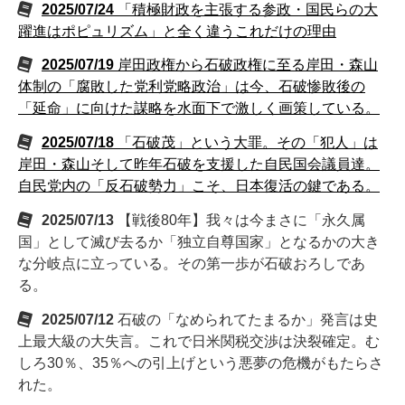
2025/07/24
「積極財政を主張する参政・国民らの大
躍進はポピュリズム」と全く違うこれだけの理由
2025/07/19
岸田政権から石破政権に至る岸田・森山
体制の「腐敗した党利党略政治」は今、石破惨敗後の
「延命」に向けた謀略を水面下で激しく画策している。
2025/07/18
「石破茂」という大罪。その「犯人」は
岸田・森山そして昨年石破を支援した自民国会議員達。
自民党内の「反石破勢力」こそ、日本復活の鍵である。
2025/07/13
【戦後80年】我々は今まさに「永久属
国」として滅び去るか「独立自尊国家」となるかの大き
な分岐点に立っている。その第一歩が石破おろしであ
る。
2025/07/12
石破の「なめられてたまるか」発言は史
上最大級の大失言。これで日米関税交渉は決裂確定。む
しろ30％、35％への引上げという悪夢の危機がもたらさ
れた。