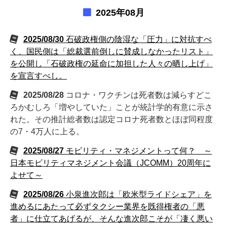
2025年08月
2025/08/30
石破政権側の陰湿な「圧力」に対抗すべ
く、国民側は「総裁選前倒しに賛成しなかったリスト」
を公開し「石破政権の延命に加担した人々の晒し上げ」
を宣言すべし。
2025/08/28
コロナ・ワクチンは死者数は減らすどこ
ろかむしろ「増やしていた」ことが統計学的有意に示さ
れた。その推計総者数は認定コロナ死者数とほぼ同程度
の7・4万人に上る。
2025/08/27
モビリティ・マネジメントって何？ ～
日本モビリティマネジメント会議（JCOMM）20周年に
よせて～
2025/08/26
小泉進次郎は「欧米型ライドシェア」を
進めるにあたって必ずタクシー業界を既得権者の「悪
者」に仕立てあげるが、そんな進次郎こそが「凄く悪い