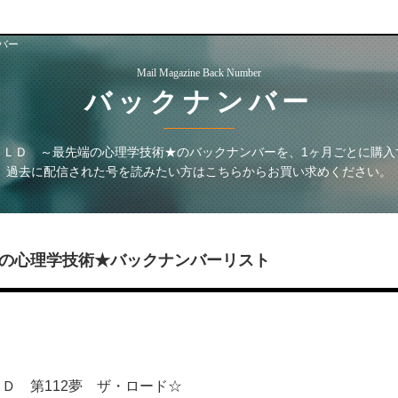
バー
Mail Magazine Back Number
バックナンバー
ＯＬＤ ～最先端の心理学技術★
のバックナンバーを、1ヶ月ごとに購入
過去に配信された号を読みたい方はこちらからお買い求めください。
の心理学技術★
バックナンバーリスト
Ｄ 第112夢 ザ・ロード☆