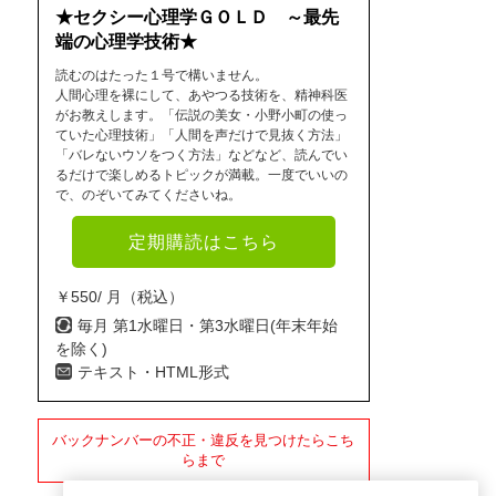
★セクシー心理学ＧＯＬＤ ～最先
端の心理学技術★
読むのはたった１号で構いません。
人間心理を裸にして、あやつる技術を、精神科医
がお教えします。「伝説の美女・小野小町の使っ
ていた心理技術」「人間を声だけで見抜く方法」
「バレないウソをつく方法」などなど、読んでい
るだけで楽しめるトピックが満載。一度でいいの
で、のぞいてみてくださいね。
定期購読はこちら
￥550/ 月（税込）
毎月 第1水曜日・第3水曜日(年末年始
を除く)
テキスト・HTML形式
バックナンバーの不正・違反を見つけたらこち
らまで