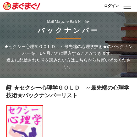
ログイン
Mail Magazine Back Number
バックナンバー
★セクシー心理学ＧＯＬＤ ～最先端の心理学技術★
のバックナン
バーを、1ヶ月ごとに購入することができます。
過去に配信された号を読みたい方はこちらからお買い求めくださ
い。
★セクシー心理学ＧＯＬＤ ～最先端の心理学
技術★
バックナンバーリスト