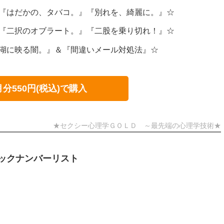
 『はだかの、タバコ。』『別れを、綺麗に。』☆
 『二択のオブラート。』『二股を乗り切れ！』☆
『湖に映る闇。』＆『間違いメール対処法』☆
月分550円(税込)で購入
★セクシー心理学ＧＯＬＤ ～最先端の心理学技術★
ックナンバーリスト