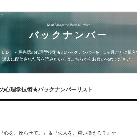
バー
Mail Magazine Back Number
バックナンバー
ＯＬＤ ～最先端の心理学技術★
のバックナンバーを、1ヶ月ごとに購入
過去に配信された号を読みたい方はこちらからお買い求めください。
の心理学技術★
バックナンバーリスト
 『心を、座らせて。』＆『恋人を、買い換えろ？』☆