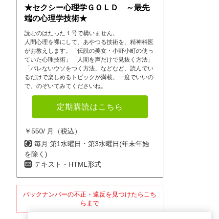
★セクシー心理学ＧＯＬＤ ～最先
端の心理学技術★
読むのはたった１号で構いません。
人間心理を裸にして、あやつる技術を、精神科医
がお教えします。「伝説の美女・小野小町の使っ
ていた心理技術」「人間を声だけで見抜く方法」
「バレないウソをつく方法」などなど、読んでい
るだけで楽しめるトピックが満載。一度でいいの
で、のぞいてみてくださいね。
定期購読はこちら
￥550/ 月（税込）
毎月 第1水曜日・第3水曜日(年末年始
を除く)
テキスト・HTML形式
バックナンバーの不正・違反を見つけたらこち
らまで