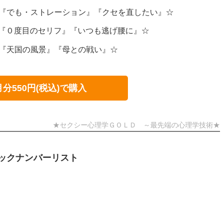
～『でも・ストレーション』『クセを直したい』☆
～『０度目のセリフ』『いつも逃げ腰に』☆
～『天国の風景』『母との戦い』☆
月分550円(税込)で購入
★セクシー心理学ＧＯＬＤ ～最先端の心理学技術★
ックナンバーリスト