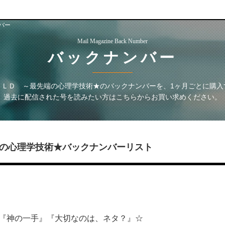
バー
Mail Magazine Back Number
バックナンバー
ＯＬＤ ～最先端の心理学技術★
のバックナンバーを、1ヶ月ごとに購入
過去に配信された号を読みたい方はこちらからお買い求めください。
の心理学技術★
バックナンバーリスト
～『神の一手』『大切なのは、ネタ？』☆