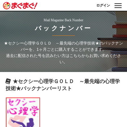
ログイン
Mail Magazine Back Number
バックナンバー
★セクシー心理学ＧＯＬＤ ～最先端の心理学技術★
のバックナン
バーを、1ヶ月ごとに購入することができます。
過去に配信された号を読みたい方はこちらからお買い求めくださ
い。
★セクシー心理学ＧＯＬＤ ～最先端の心理学
技術★
バックナンバーリスト