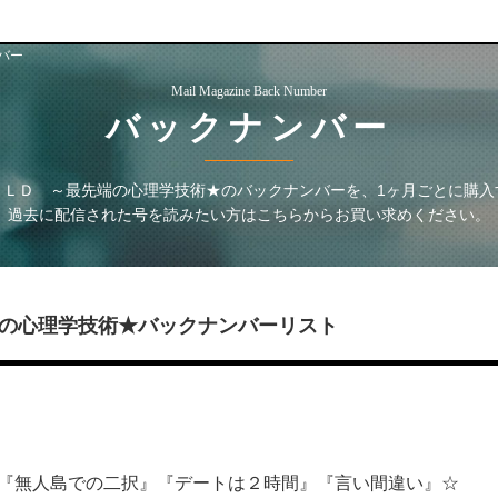
バー
Mail Magazine Back Number
バックナンバー
ＯＬＤ ～最先端の心理学技術★
のバックナンバーを、1ヶ月ごとに購入
過去に配信された号を読みたい方はこちらからお買い求めください。
の心理学技術★
バックナンバーリスト
～『無人島での二択』『デートは２時間』『言い間違い』☆