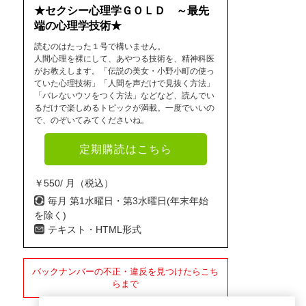
★セクシー心理学ＧＯＬＤ ～最先
端の心理学技術★
読むのはたった１号で構いません。
人間心理を裸にして、あやつる技術を、精神科医
がお教えします。「伝説の美女・小野小町の使っ
ていた心理技術」「人間を声だけで見抜く方法」
「バレないウソをつく方法」などなど、読んでい
るだけで楽しめるトピックが満載。一度でいいの
で、のぞいてみてくださいね。
定期購読はこちら
￥550/ 月（税込）
毎月 第1水曜日・第3水曜日(年末年始
を除く)
テキスト・HTML形式
バックナンバーの不正・違反を見つけたらこち
らまで