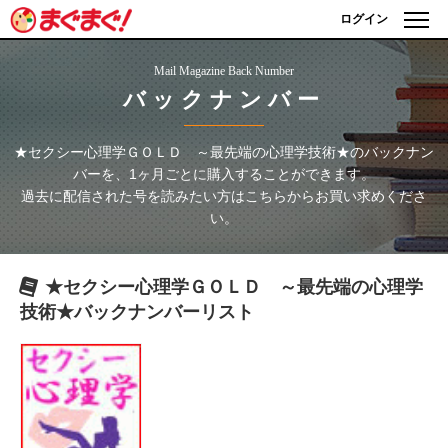
ログイン
Mail Magazine Back Number
バックナンバー
★セクシー心理学ＧＯＬＤ ～最先端の心理学技術★
のバックナン
バーを、1ヶ月ごとに購入することができます。
過去に配信された号を読みたい方はこちらからお買い求めくださ
い。
★セクシー心理学ＧＯＬＤ ～最先端の心理学
技術★
バックナンバーリスト