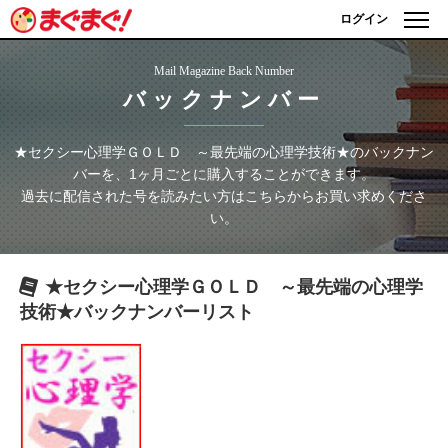
ログイン
Mail Magazine Back Number
バックナンバー
★セクシー心理学ＧＯＬＤ ～最先端の心理学技術★
のバックナン
バーを、1ヶ月ごとに購入することができます。
過去に配信された号を読みたい方はこちらからお買い求めくださ
い。
★セクシー心理学ＧＯＬＤ ～最先端の心理学
技術★
バックナンバーリスト