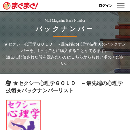
ログイン
Mail Magazine Back Number
バックナンバー
★セクシー心理学ＧＯＬＤ ～最先端の心理学技術★
のバックナン
バーを、1ヶ月ごとに購入することができます。
過去に配信された号を読みたい方はこちらからお買い求めくださ
い。
★セクシー心理学ＧＯＬＤ ～最先端の心理学
技術★
バックナンバーリスト