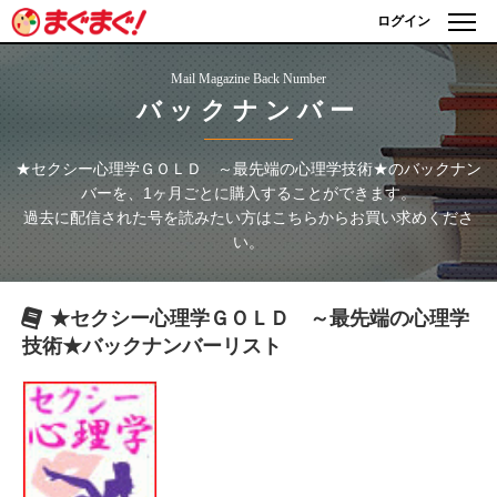
ログイン
Mail Magazine Back Number
バックナンバー
★セクシー心理学ＧＯＬＤ ～最先端の心理学技術★
のバックナン
バーを、1ヶ月ごとに購入することができます。
過去に配信された号を読みたい方はこちらからお買い求めくださ
い。
★セクシー心理学ＧＯＬＤ ～最先端の心理学
技術★
バックナンバーリスト