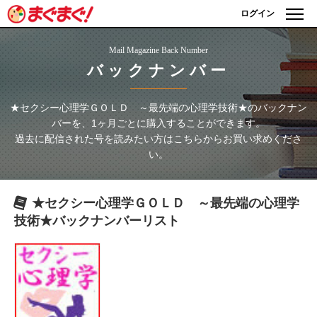
ログイン
Mail Magazine Back Number
バックナンバー
★セクシー心理学ＧＯＬＤ ～最先端の心理学技術★
のバックナン
バーを、1ヶ月ごとに購入することができます。
過去に配信された号を読みたい方はこちらからお買い求めくださ
い。
★セクシー心理学ＧＯＬＤ ～最先端の心理学
技術★
バックナンバーリスト