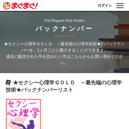
ログイン
Mail Magazine Back Number
バックナンバー
★セクシー心理学ＧＯＬＤ ～最先端の心理学技術★
のバックナン
バーを、1ヶ月ごとに購入することができます。
過去に配信された号を読みたい方はこちらからお買い求めくださ
い。
★セクシー心理学ＧＯＬＤ ～最先端の心理学
技術★
バックナンバーリスト