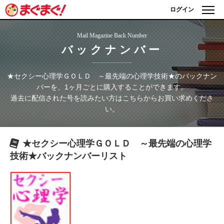
ログイン
Mail Magazine Back Number
バックナンバー
★セクシー心理学ＧＯＬＤ ～最先端の心理学技術★
のバックナン
バーを、1ヶ月ごとに購入することができます。
過去に配信された号を読みたい方はこちらからお買い求めくださ
い。
★セクシー心理学ＧＯＬＤ ～最先端の心理学
技術★
バックナンバーリスト