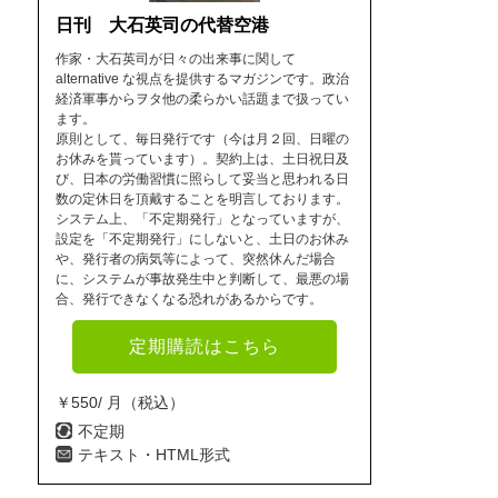
日刊 大石英司の代替空港
作家・大石英司が日々の出来事に関して
alternative な視点を提供するマガジンです。政治
経済軍事からヲタ他の柔らかい話題まで扱ってい
ます。
原則として、毎日発行です（今は月２回、日曜の
お休みを貰っています）。契約上は、土日祝日及
び、日本の労働習慣に照らして妥当と思われる日
数の定休日を頂戴することを明言しております。
システム上、「不定期発行」となっていますが、
設定を「不定期発行」にしないと、土日のお休み
や、発行者の病気等によって、突然休んだ場合
に、システムが事故発生中と判断して、最悪の場
合、発行できなくなる恐れがあるからです。
定期購読はこちら
￥550/ 月（税込）
不定期
テキスト・HTML形式