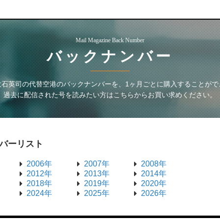
Mail Magazine Back Number
バックナンバー
大石英司の代替空港
のバックナンバーを、1ヶ月ごとに購入することがで
過去に配信された号を読みたい方はこちらからお買い求めください。
バーリスト
2006年
2007年
2008年
2012年
2013年
2014年
2018年
2019年
2020年
2024年
2025年
2026年