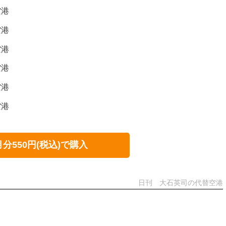
空港
空港
空港
空港
空港
空港
月分550円(税込)で購入
日刊 大石英司の代替空港