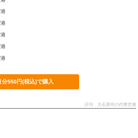
空港
空港
空港
空港
空港
月分550円(税込)で購入
日刊 大石英司の代替空港