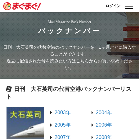
ログイン
Mail Magazine Back Number
バックナンバー
日刊 大石英司の代替空港
のバックナンバーを、1ヶ月ごとに購入す
ることができます。
過去に配信された号を読みたい方はこちらからお買い求めくださ
い。
日刊 大石英司の代替空港
バックナンバーリス
ト
2003年
2004年
2005年
2006年
2007年
2008年