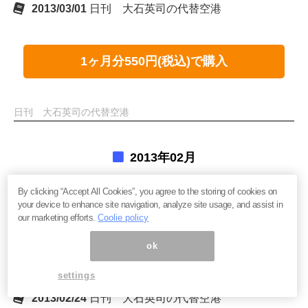
2013/03/01
日刊 大石英司の代替空港
1ヶ月分550円(税込)で購入
日刊 大石英司の代替空港
2013年02月
By clicking “Accept All Cookies”, you agree to the storing of cookies on
2013/02/28
日刊 大石英司の代替空港
your device to enhance site navigation, analyze site usage, and assist in
our marketing efforts.
Coolie policy
2013/02/27
日刊 大石英司の代替空港
2013/02/26
日刊 大石英司の代替空港
ok
2013/02/25
日刊 大石英司の代替空港
settings
2013/02/24
日刊 大石英司の代替空港