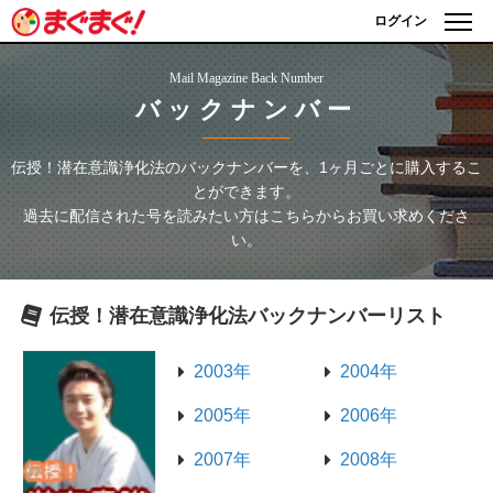
ログイン
Mail Magazine Back Number
バックナンバー
伝授！潜在意識浄化法
のバックナンバーを、1ヶ月ごとに購入するこ
とができます。
過去に配信された号を読みたい方はこちらからお買い求めくださ
い。
伝授！潜在意識浄化法
バックナンバーリスト
2003年
2004年
2005年
2006年
2007年
2008年