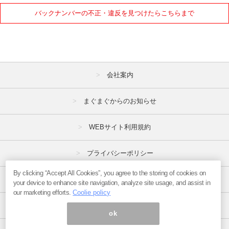
2021年
バックナンバーの不正・違反を見つけたらこちらまで
1月
2月
3月
4月
5月
6月
7月
8月
9月
会社案内
10月
11月
12月
まぐまぐからのお知らせ
2020年
WEBサイト利用規約
1月
2月
3月
プライバシーポリシー
4月
5月
6月
7月
8月
9月
By clicking “Accept All Cookies”, you agree to the storing of cookies on
特定商取引法
your device to enhance site navigation, analyze site usage, and assist in
10月
11月
12月
our marketing efforts.
Coolie policy
広告掲載はこちら
ok
2019年