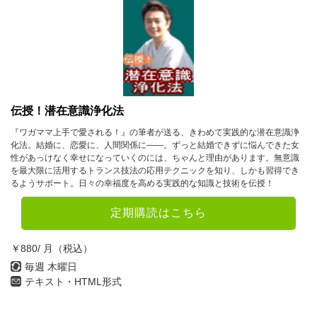
10月
11月
12月
2023年
1月
2月
3月
4月
5月
6月
伝授！潜在意識浄化法
7月
8月
9月
『ワガママ上手で愛される！』の筆者が送る、きわめて実践的な潜在意識浄
化法。結婚に、恋愛に、人間関係に――。ずっと結婚できずに悩んできた女
10月
11月
12月
性があっけなく幸せになっていくのには、ちゃんと理由があります。無意識
を最大限に活用するトランス技法の応用テクニックを知り、しかも習得でき
るようサポート。日々の幸福度を高める実践的な知識と技術を伝授！
2022年
定期購読はこちら
1月
2月
3月
4月
5月
6月
￥880/ 月（税込）
毎週 木曜日
7月
8月
9月
テキスト・HTML形式
10月
11月
12月