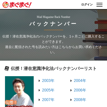
ログイン
Mail Magazine Back Number
バックナンバー
伝授！潜在意識浄化法
のバックナンバーを、1ヶ月ごとに購入するこ
とができます。
過去に配信された号を読みたい方はこちらからお買い求めくださ
い。
伝授！潜在意識浄化法
バックナンバーリスト
2003年
2004年
2005年
2006年
2007年
2008年