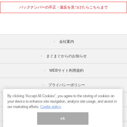
2021年
バックナンバーの不正・違反を見つけたらこちらまで
1月
2月
3月
4月
5月
6月
7月
8月
9月
会社案内
10月
11月
12月
まぐまぐからのお知らせ
2020年
WEBサイト利用規約
1月
2月
3月
プライバシーポリシー
4月
5月
6月
7月
8月
9月
By clicking “Accept All Cookies”, you agree to the storing of cookies on
特定商取引法
your device to enhance site navigation, analyze site usage, and assist in
10月
11月
12月
our marketing efforts.
Coolie policy
広告掲載はこちら
ok
2019年