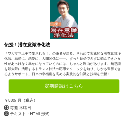
10月
11月
12月
2023年
1月
2月
3月
4月
5月
6月
伝授！潜在意識浄化法
7月
8月
9月
『ワガママ上手で愛される！』の筆者が送る、きわめて実践的な潜在意識浄
化法。結婚に、恋愛に、人間関係に――。ずっと結婚できずに悩んできた女
10月
11月
12月
性があっけなく幸せになっていくのには、ちゃんと理由があります。無意識
を最大限に活用するトランス技法の応用テクニックを知り、しかも習得でき
るようサポート。日々の幸福度を高める実践的な知識と技術を伝授！
2022年
定期購読はこちら
1月
2月
3月
4月
5月
6月
￥880/ 月（税込）
毎週 木曜日
7月
8月
9月
テキスト・HTML形式
10月
11月
12月