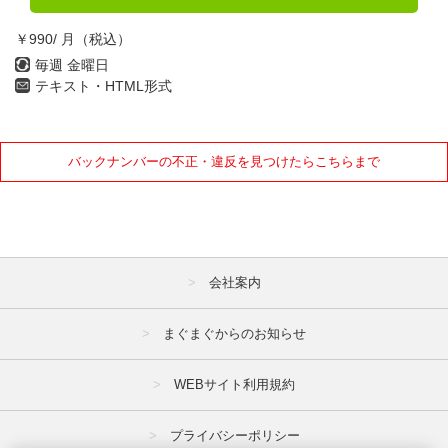
1月
2月
3月
￥990/ 月（税込）
4月
5月
6月
毎週 金曜日
テキスト・HTML形式
7月
8月
9月
10月
11月
12月
バックナンバーの不正・違反を見つけたらこちらまで
2021年
1月
2月
3月
4月
5月
6月
会社案内
7月
8月
9月
まぐまぐからのお知らせ
10月
11月
12月
2020年
WEBサイト利用規約
1月
2月
3月
プライバシーポリシー