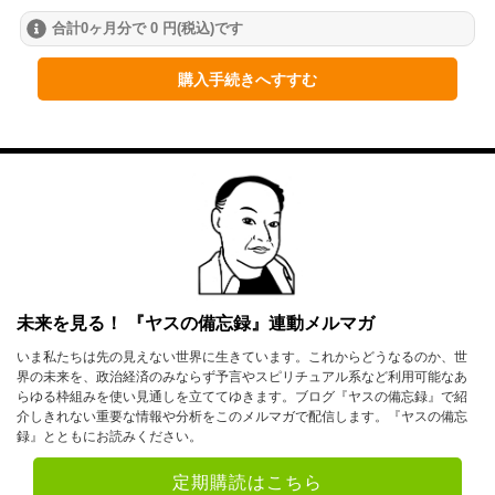
合計0ヶ月分で 0 円(税込)です
2024年
1月
2月
3月
購入手続きへすすむ
4月
5月
6月
7月
8月
9月
10月
11月
12月
2023年
1月
2月
3月
未来を見る！ 『ヤスの備忘録』連動メルマガ
4月
5月
6月
いま私たちは先の見えない世界に生きています。これからどうなるのか、世
界の未来を、政治経済のみならず予言やスピリチュアル系など利用可能なあ
7月
8月
9月
らゆる枠組みを使い見通しを立ててゆきます。ブログ『ヤスの備忘録』で紹
介しきれない重要な情報や分析をこのメルマガで配信します。『ヤスの備忘
10月
11月
12月
録』とともにお読みください。
2022年
定期購読はこちら