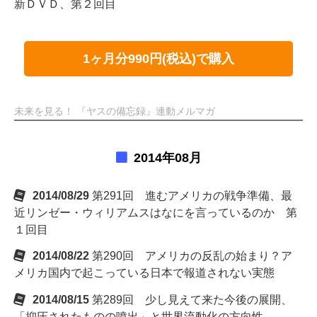
新ＤＶＤ、第２回目
1ヶ月分990円(税込)で購入
未来を見る！ 『ヤスの備忘録』連動メルマガ
2014年08月
2014/08/29
第291回 進むアメリカの戦争準備、最
近リンゼー・ウィリアムスはなにを言っているのか 第
１回目
2014/08/22
第290回 アメリカの反乱の始まり？ア
メリカ国内で起こっている日本で報道されない実態
2014/08/15
第289回 少し見えて来た今後の展開、
「抑圧されたものの噴出」と世界流動化の方向性