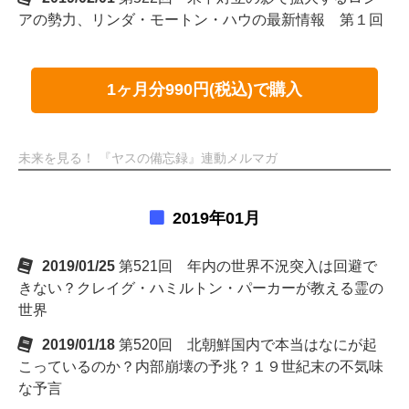
アの勢力、リンダ・モートン・ハウの最新情報 第１回
1ヶ月分990円(税込)で購入
未来を見る！ 『ヤスの備忘録』連動メルマガ
2019年01月
2019/01/25
第521回 年内の世界不況突入は回避で
きない？クレイグ・ハミルトン・パーカーが教える霊の
世界
2019/01/18
第520回 北朝鮮国内で本当はなにが起
こっているのか？内部崩壊の予兆？１９世紀末の不気味
な予言