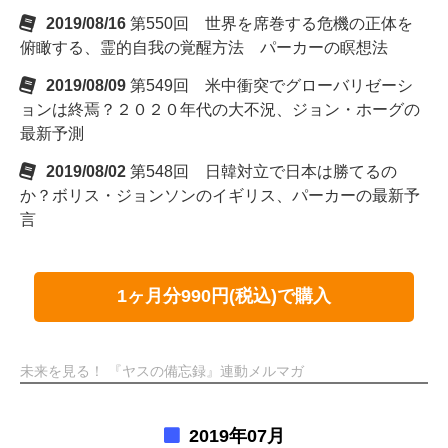
2019/08/16
第550回 世界を席巻する危機の正体を
俯瞰する、霊的自我の覚醒方法 パーカーの瞑想法
2019/08/09
第549回 米中衝突でグローバリゼーシ
ョンは終焉？２０２０年代の大不況、ジョン・ホーグの
最新予測
2019/08/02
第548回 日韓対立で日本は勝てるの
か？ボリス・ジョンソンのイギリス、パーカーの最新予
言
1ヶ月分990円(税込)で購入
未来を見る！ 『ヤスの備忘録』連動メルマガ
2019年07月