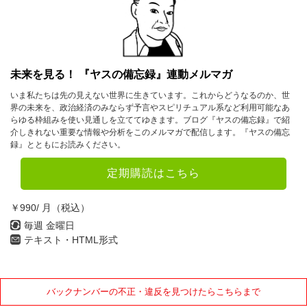
2023年
1月
2月
3月
未来を見る！ 『ヤスの備忘録』連動メルマガ
4月
5月
6月
いま私たちは先の見えない世界に生きています。これからどうなるのか、世
界の未来を、政治経済のみならず予言やスピリチュアル系など利用可能なあ
7月
8月
9月
らゆる枠組みを使い見通しを立ててゆきます。ブログ『ヤスの備忘録』で紹
介しきれない重要な情報や分析をこのメルマガで配信します。『ヤスの備忘
10月
11月
12月
録』とともにお読みください。
2022年
定期購読はこちら
1月
2月
3月
￥990/ 月（税込）
4月
5月
6月
毎週 金曜日
テキスト・HTML形式
7月
8月
9月
10月
11月
12月
バックナンバーの不正・違反を見つけたらこちらまで