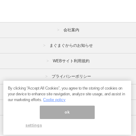
2021年
1月
2月
3月
4月
5月
6月
会社案内
7月
8月
9月
まぐまぐからのお知らせ
10月
11月
12月
2020年
WEBサイト利用規約
1月
2月
3月
プライバシーポリシー
4月
5月
6月
By clicking “Accept All Cookies”, you agree to the storing of cookies on
特定商取引法
your device to enhance site navigation, analyze site usage, and assist in
7月
8月
9月
our marketing efforts.
Coolie policy
10月
11月
12月
広告掲載はこちら
ok
2019年
ページ内の商標は全て商標権者に属します。
settings
Copyright(C)2017
まぐまぐ！
All Rights Reserved.
1月
2月
3月