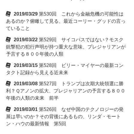
2019/03/29
第530回 これから金融危機の可能性は
あるのか？俯瞰して見る、最近コーリー・グッドの言っ
ていること
2019/03/22
第529回 サイコパスではない？モスク
銃撃犯の犯行声明が持つ重大な意味、プレジャリアンが
予言する８００年後の人類
2019/03/15
第528回 ビリー・マイヤーの最新コン
タクト記録から見える近未来
2019/03/08
第527回 トランプは次期大統領選に勝
利？Ｑアノンの拡大、プレジャリアンの予言する８００
年後の人類の未来 前半
2019/03/01
第526回 なぜ中国のテクノロジーの発
展は早いのか？その背後にあるもの、リンダ・モート
ン・ハウの最新情報 第5回