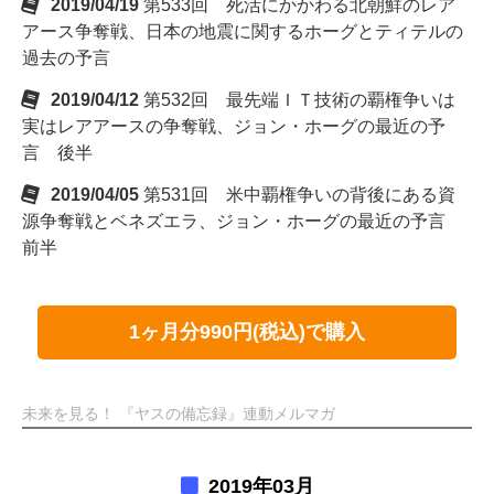
2019/04/19
第533回 死活にかかわる北朝鮮のレア
アース争奪戦、日本の地震に関するホーグとティテルの
過去の予言
2019/04/12
第532回 最先端ＩＴ技術の覇権争いは
実はレアアースの争奪戦、ジョン・ホーグの最近の予
言 後半
2019/04/05
第531回 米中覇権争いの背後にある資
源争奪戦とベネズエラ、ジョン・ホーグの最近の予言
前半
1ヶ月分990円(税込)で購入
未来を見る！ 『ヤスの備忘録』連動メルマガ
2019年03月