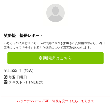
10月
11月
12月
2023年
1月
2月
3月
4月
5月
6月
笑夢塾 塾長レポート
7月
8月
9月
いちろうの法則と逆いちろうの法則に基づき抽出された銘柄の中から、酒田
五法によって「転換」を迎えた銘柄について適宜送信いたします。
10月
11月
12月
定期購読はこちら
2022年
￥1,100/ 月（税込）
1月
2月
3月
毎週 日曜日
テキスト・HTML形式
4月
5月
6月
7月
8月
9月
10月
11月
12月
バックナンバーの不正・違反を見つけたらこちらまで