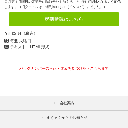
毎月第１月曜日の定期号に臨時号外を加えることでほぼ週刊となるよう配信
します。（旧タイトルは「週刊isologue（イソログ）」でした。）
2022年
定期購読はこちら
1月
2月
3月
4月
5月
6月
￥880/ 月（税込）
毎週 火曜日
7月
8月
9月
テキスト・HTML形式
10月
11月
12月
2021年
バックナンバーの不正・違反を見つけたらこちらまで
1月
2月
3月
4月
5月
6月
7月
8月
9月
会社案内
10月
11月
12月
まぐまぐからのお知らせ
2020年