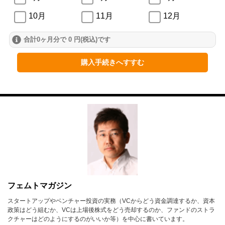
10月
11月
12月
合計0ヶ月分で 0 円(税込)です
2024年
1月
2月
3月
購入手続きへすすむ
4月
5月
6月
7月
8月
9月
10月
11月
12月
2023年
1月
2月
3月
4月
5月
6月
フェムトマガジン
7月
8月
9月
スタートアップやベンチャー投資の実務（VCからどう資金調達するか、資本
政策はどう組むか、VCは上場後株式をどう売却するのか、ファンドのストラ
10月
11月
12月
クチャーはどのようにするのがいいか等）を中心に書いています。