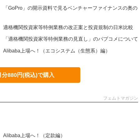
72号）「GoPro」の開示資料で見るベンチャーファイナンスの奥の
271号）適格機関投資家等特例業務の改正案と投資規制の日米比較
270号）「適格機関投資家等特例業務の見直し」のパブコメについて
69号）Alibaba上場へ！（エコシステム（生態系）編）
月分880円(税込)で購入
フェムトマガジン
号）Alibaba上場へ！（定款編）