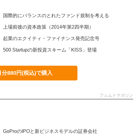
277号）国際的にバランスのとれたファンド規制を考える
76号）上場前後の資本政策（2014年第2四半期）
275号）起業のエクイティ・ファイナンス発売記念号
号）500 Startupの新投資スキーム「KISS」登場
月分880円(税込)で購入
フェムトマガジン
3号）GoProのIPOと新ビジネスモデルの証券会社