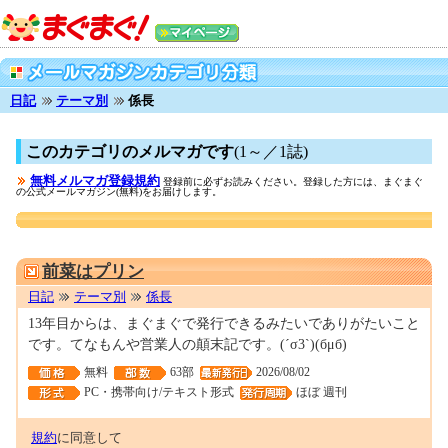
日記
テーマ別
係長
このカテゴリのメルマガです
(1～／1誌)
無料メルマガ登録規約
登録前に必ずお読みください。登録した方には、まぐまぐ
の公式メールマガジン(無料)をお届けします。
0001676443
前菜はプリン
日記
テーマ別
係長
13年目からは、まぐまぐで発行できるみたいでありがたいこと
です。てなもんや営業人の顛末記です。(´σ3`)(бμб)
無料
63部
2026/08/02
PC・携帯向け/テキスト形式
ほぼ 週刊
規約
に同意して