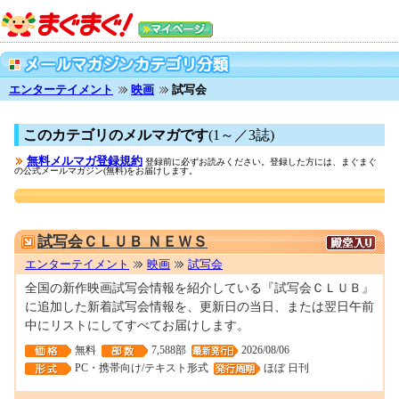
エンターテイメント
映画
試写会
このカテゴリのメルマガです
(1～／3誌)
無料メルマガ登録規約
登録前に必ずお読みください。登録した方には、まぐまぐ
の公式メールマガジン(無料)をお届けします。
0000105032
試写会ＣＬＵＢ ＮＥＷＳ
エンターテイメント
映画
試写会
全国の新作映画試写会情報を紹介している『試写会ＣＬＵＢ』
に追加した新着試写会情報を、更新日の当日、または翌日午前
中にリストにしてすべてお届けします。
無料
7,588部
2026/08/06
PC・携帯向け/テキスト形式
ほぼ 日刊