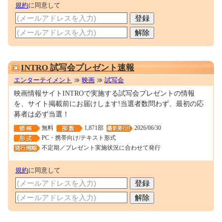
規約
に同意して
0001639812
INTRO 試写会プレゼント速報
エンターテイメント
映画
試写会
映画情報サイトINTROで実施する試写会プレゼントの情報
を、サイト掲載前にお届けします!当選者数問わず、最初の応
募者は必ず当選！
無料
1,871部
2026/06/30
PC・携帯向け/テキスト形式
不定期／プレゼント実施状況に合わせて発行
規約
に同意して
0000048347