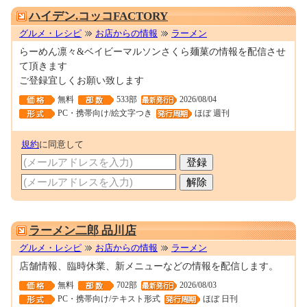
ハイデン.コッコFACTORY
グルメ・レシピ
お店からの情報
ラーメン
らーめん凛々&ベイビーマルソンさくら麺菓の情報を配信させ
て頂きます
ご登録宜しくお願い致します
無料
533部
2026/08/04
PC・携帯向け/絵文字つき
ほぼ 週刊
規約
に同意して
0001676490
ラーメン二郎 品川店
グルメ・レシピ
お店からの情報
ラーメン
店舗情報、臨時休業、新メニューなどの情報を配信します。
無料
702部
2026/08/03
PC・携帯向け/テキスト形式
ほぼ 日刊