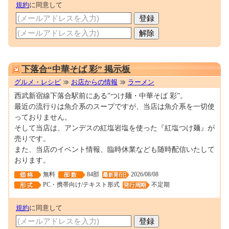
規約
に同意して
M0072492
下落合“中華そば 彩” 掲示板
グルメ・レシピ
お店からの情報
ラーメン
西武新宿線下落合駅前にある”つけ麺・中華そば 彩”。
最近の流行りは魚介系のスープですが、当店は魚介系を一切使
っておりません。
そして当店は、アンデスの紅塩岩塩を使った『紅塩つけ麺』が
売りです。
また、当店のイベント情報、臨時休業なども随時配信いたして
おります。
無料
84部
2026/08/08
PC・携帯向け/テキスト形式
不定期
規約
に同意して