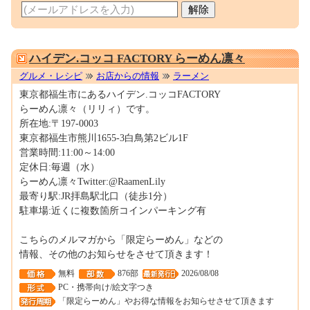
0001676824
ハイデン.コッコ FACTORY らーめん凛々
グルメ・レシピ
お店からの情報
ラーメン
東京都福生市にあるハイデン.コッコFACTORY
らーめん凛々（リリィ）です。
所在地:〒197-0003
東京都福生市熊川1655-3白鳥第2ビル1F
営業時間:11:00～14:00
定休日:毎週（水）
らーめん凛々Twitter:@RaamenLily
最寄り駅:JR拝島駅北口（徒歩1分）
駐車場:近くに複数箇所コインパーキング有
こちらのメルマガから「限定らーめん」などの
情報、その他のお知らせをさせて頂きます！
無料
876部
2026/08/08
PC・携帯向け/絵文字つき
「限定らーめん」やお得な情報をお知らせさせて頂きます