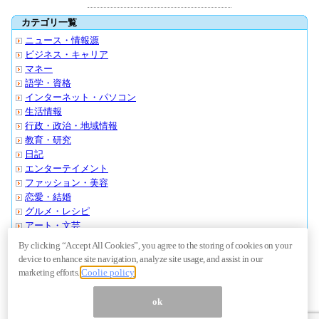
カテゴリ一覧
ニュース・情報源
ビジネス・キャリア
マネー
語学・資格
インターネット・パソコン
生活情報
行政・政治・地域情報
教育・研究
日記
エンターテイメント
ファッション・美容
恋愛・結婚
グルメ・レシピ
アート・文芸
スポーツ・アウトドア
By clicking “Accept All Cookies”, you agree to the storing of cookies on your
クルマ・バイク
device to enhance site navigation, analyze site usage, and assist in our
旅行・おでかけ
marketing efforts.
Coolie policy
その他・ノンジャンル
ok