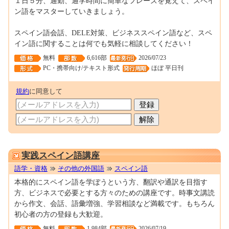
１日５分、通勤、通学時間に簡単なフレーズを覚えて、スペイ
ン語をマスターしていきましょう。
スペイン語会話、DELE対策、ビジネススペイン語など、スペ
イン語に関することは何でも気軽に相談してください！
無料
6,616部
2026/07/23
PC・携帯向け/テキスト形式
ほぼ 平日刊
規約
に同意して
0000096718
実践スペイン語講座
語学・資格
その他の外国語
スペイン語
本格的にスペイン語を学ぼうという方、翻訳や通訳を目指す
方、ビジネスで必要とする方々のための講座です。時事文講読
から作文、会話、語彙増強、学習相談など満載です。もちろん
初心者の方の登録も大歓迎。
無料
1,984部
2026/07/19