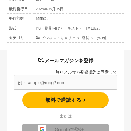
最終発行日
2026年08月05日
発行部数
6559部
形式
PC・携帯向け / テキスト・HTML形式
カテゴリ
ビジネス・キャリア ＞ 経営 ＞ その他
メールマガジンを登録
無料メルマガ登録規約
に同意して
無料で購読する
または
Googleで登録