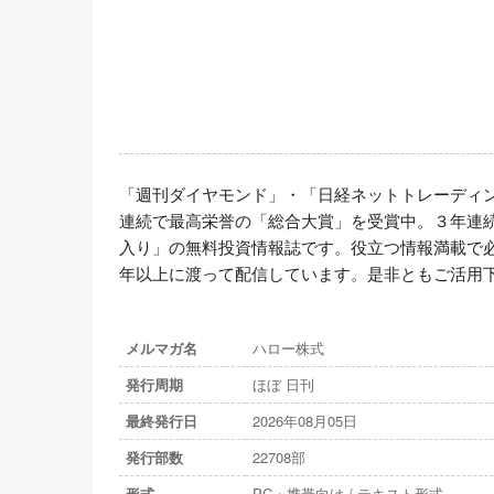
「週刊ダイヤモンド」・「日経ネットトレーディ
連続で最高栄誉の「総合大賞」を受賞中。３年連
入り」の無料投資情報誌です。役立つ情報満載で
年以上に渡って配信しています。是非ともご活用
メルマガ名
ハロー株式
発行周期
ほぼ 日刊
最終発行日
2026年08月05日
発行部数
22708部
形式
PC・携帯向け / テキスト形式