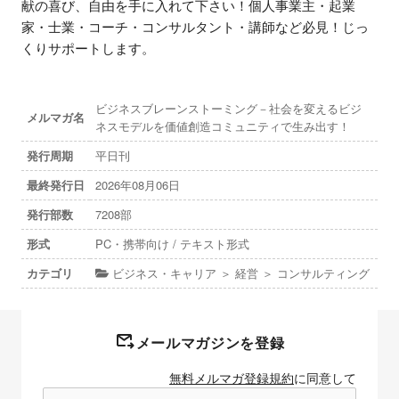
献の喜び、自由を手に入れて下さい！個人事業主・起業
家・士業・コーチ・コンサルタント・講師など必見！じっ
くりサポートします。
ビジネスブレーンストーミング－社会を変えるビジ
メルマガ名
ネスモデルを価値創造コミュニティで生み出す！
発行周期
平日刊
最終発行日
2026年08月06日
発行部数
7208部
形式
PC・携帯向け / テキスト形式
カテゴリ
ビジネス・キャリア ＞ 経営 ＞ コンサルティング
メールマガジンを登録
無料メルマガ登録規約
に同意して