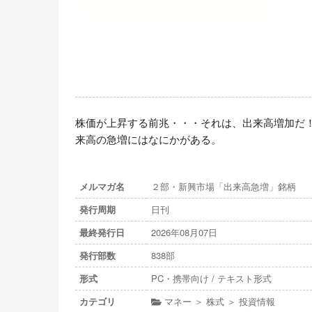
株価が上昇する前兆・・・それは、出来高増加だ
来高の急増にはなにかがある。
メルマガ名
２部・新興市場「出来高急増」銘柄
発行周期
日刊
最終発行日
2026年08月07日
発行部数
838部
形式
PC・携帯向け / テキスト形式
カテゴリ
マネー ＞ 株式 ＞ 投資情報