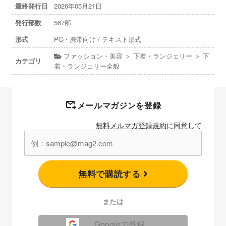
最終発行日
2026年05月21日
発行部数
567部
形式
PC・携帯向け / テキスト形式
ファッション・美容 ＞ 下着・ランジェリー ＞ 下
カテゴリ
着・ランジェリー全般
メールマガジンを登録
無料メルマガ登録規約
に同意して
無料で購読する
または
Googleで登録