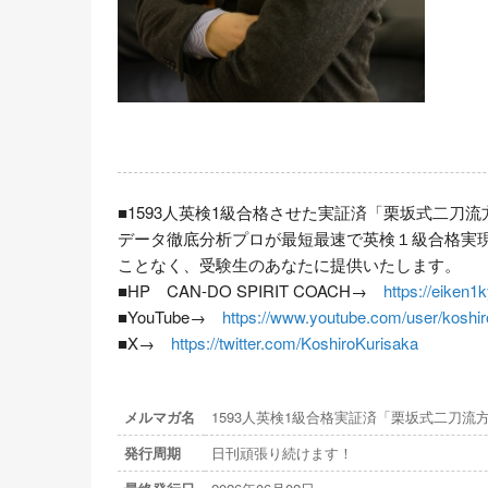
■1593人英検1級合格させた実証済「栗坂式二刀流
データ徹底分析プロが最短最速で英検１級合格実
ことなく、受験生のあなたに提供いたします。

■HP　CAN-DO SPIRIT COACH→　
https://eiken
■YouTube→　
https://www.youtube.com/user/koshir
■X→　
https://twitter.com/KoshiroKurisaka
メルマガ名
1593人英検1級合格実証済「栗坂式二刀流
発行周期
日刊頑張り続けます！