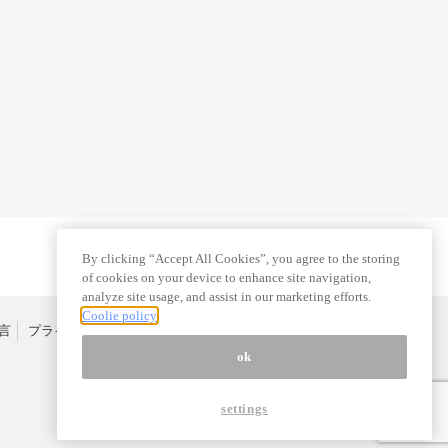
By clicking “Accept All Cookies”, you agree to the storing
of cookies on your device to enhance site navigation,
analyze site usage, and assist in our marketing efforts.
Coolie policy
言
プライバシーポリシー
特定商取引法
広告掲載はこちら
ok
settings