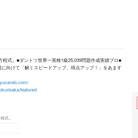
方程式」■ダントツ世界一英検1級25,039問題作成実績プロ■
現に向けて「解くスピードアップ、得点アップ！」をあます
1kyucando.com/
okurisaka/featured
方程式」