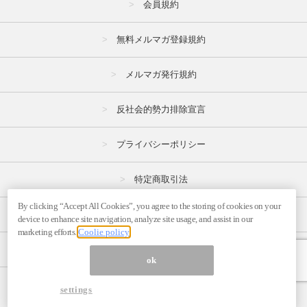
会員規約
無料メルマガ登録規約
メルマガ発行規約
反社会的勢力排除宣言
プライバシーポリシー
特定商取引法
By clicking “Accept All Cookies”, you agree to the storing of cookies on your
広告掲載はこちら
device to enhance site navigation, analyze site usage, and assist in our
marketing efforts.
Coolie policy
メルマガの不正・違反報告はこちら
ok
ページ内の商標は全て商標権者に属します。
settings
© 1999-2026 Magmag, Inc.