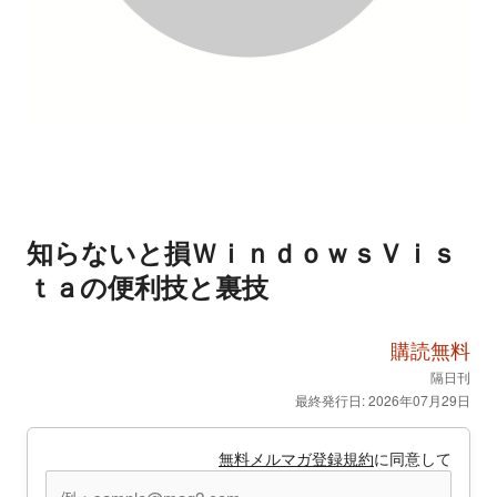
知らないと損ＷｉｎｄｏｗｓＶｉｓ
ｔａの便利技と裏技
購読無料
隔日刊
最終発行日: 2026年07月29日
無料メルマガ登録規約
に同意して