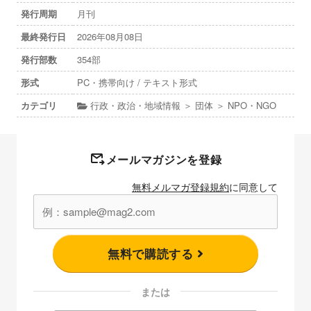
発行周期
月刊
最終発行日
2026年08月08日
発行部数
354部
形式
PC・携帯向け / テキスト形式
カテゴリ
行政・政治・地域情報 ＞ 団体 ＞ NPO・NGO
メールマガジンを登録
無料メルマガ登録規約
に同意して
無料で購読する
または