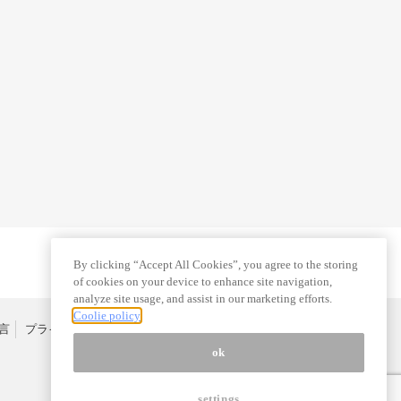
By clicking “Accept All Cookies”, you agree to the storing
of cookies on your device to enhance site navigation,
analyze site usage, and assist in our marketing efforts.
Coolie policy
言
プライバシーポリシー
特定商取引法
広告掲載はこちら
ok
settings