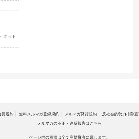
＞ ネット
会員規約
無料メルマガ登録規約
メルマガ発行規約
反社会的勢力排除宣
メルマガの不正・違反報告はこちら
ページ内の商標は全て商標権者に属します。