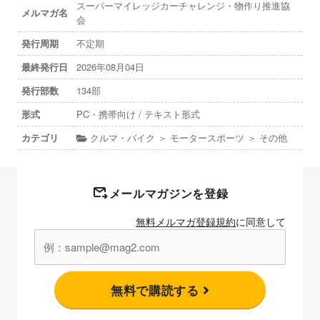
スーパーマイレッジカーチャレンジ・物作り推進協
メルマガ名
会
発行周期
不定期
最終発行日
2026年08月04日
発行部数
134部
形式
PC・携帯向け / テキスト形式
カテゴリ
クルマ・バイク ＞ モータースポーツ ＞ その他
メールマガジンを登録
無料メルマガ登録規約
に同意して
無料で購読する