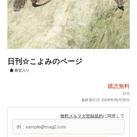
日刊☆こよみのページ
殿堂入り
購読無料
日刊
最終発行日: 2026年08月09日
無料メルマガ登録規約
に同意して