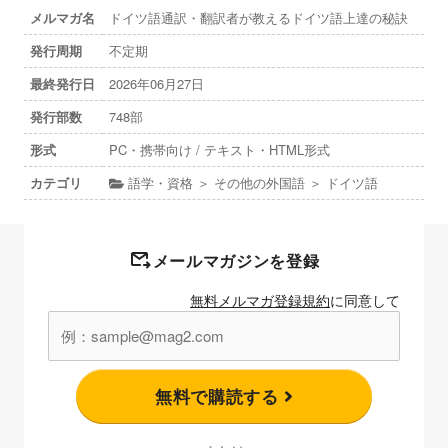
メルマガ名
ドイツ語通訳・翻訳者が教えるドイツ語上達の秘訣
発行周期
不定期
最終発行日
2026年06月27日
発行部数
748部
形式
PC・携帯向け / テキスト・HTML形式
カテゴリ
語学・資格 ＞ その他の外国語 ＞ ドイツ語
メールマガジンを登録
無料メルマガ登録規約
に同意して
無料で購読する