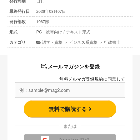
発行周期
日刊
最終発行日
2026年08月07日
発行部数
1067部
形式
PC・携帯向け / テキスト形式
カテゴリ
語学・資格 ＞ ビジネス系資格 ＞ 行政書士
メールマガジンを登録
無料メルマガ登録規約
に同意して
無料で購読する
または