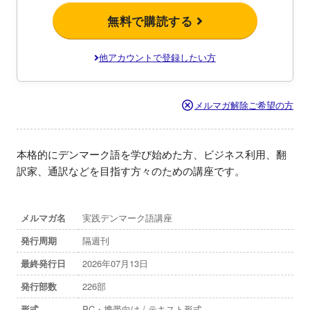
無料で購読する
他アカウントで登録したい方
メルマガ解除ご希望の方
本格的にデンマーク語を学び始めた方、ビジネス利用、翻
訳家、通訳などを目指す方々のための講座です。
メルマガ名
実践デンマーク語講座
発行周期
隔週刊
最終発行日
2026年07月13日
発行部数
226部
形式
PC・携帯向け / テキスト形式