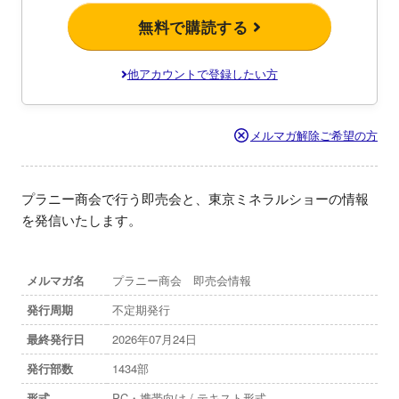
無料で購読する
他アカウントで登録したい方
メルマガ解除ご希望の方
プラニー商会で行う即売会と、東京ミネラルショーの情報
を発信いたします。
メルマガ名
プラニー商会 即売会情報
発行周期
不定期発行
最終発行日
2026年07月24日
発行部数
1434部
形式
PC・携帯向け / テキスト形式