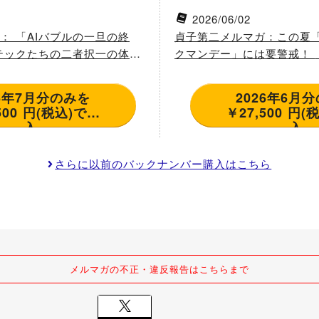
備えよ～
ル」は「自らの重み」で自
2026/06/02
： 「AIバブルの一旦の終
貞子第二メルマガ：この夏
テックたちの二者択一の体力
クマンデー」には要警戒！ （「アメリカ帝国
劇」 ～この夏、市場の地殻
の終わりの始まり：第一波
26年7月分のみを
2026年6月
(税込)で購
￥27,500 円(税込)で購
入
入
さらに以前のバックナンバー購入はこちら
メルマガの不正・違反報告はこちらまで