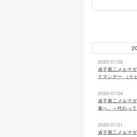
2
2026/07/28
貞子第二メルマガ
クマンデー （ケ
には、要警戒！～
危機」の発生を狙
2026/07/24
か？～
貞子第二メルマガ
束へ」～代わって
れ「バブルへGo
2026/07/21
貞子第二メルマガ