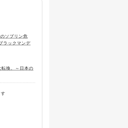
債のソブリン危
ブラックマンデ
大転換。～日本の
ます