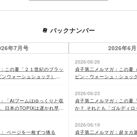
バックナンバー
026年7月号
2026年6
2026/06/26
：この夏「２１世紀のブラッ
貞子第二メルマガ：この夏
ビンウォーシュショック）」
ビン・ウォーシュ・ショッ
（イランは「アメリカ発金融
ラックマンデー」 には、要警戒！♪
ってイラン戦争を激化させる
への規制強化」の動きが高
2026/06/23
プンＡＩは、ＩＰＯを２０
：「AIブームはゆっくりと収
貞子第二メルマガ：この夏「
、日本のTOPIXは遅かれ早か
か？ それとも「ゴルディロ
！♪」
続か？ ～超タカ派のウォーシュ新ＦＲＢ議長
の「ドル防衛戦略」が始まっ
2026/06/19
ドル高トレンド」へ。
： ページを一枚ずつ捲る
貞子第二メルマガ：超タカ