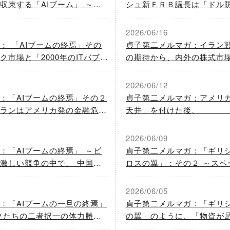
収束する「AIブーム」 ～
シュ新ＦＲＢ議長は「ドル
ーション」でも 「ほぼナス
今後はドル高トレンドへ。 
００」は調整する～
ン・ウォーシュ・ショック
2026/06/16
う！～
： 「AIブームの終焉」その
貞子第二メルマガ：イラン
市場と「2000年のITバブル
の期待から、内外の株式市
気味な類似点」と「不気味な
へ～トランプ大統領は「イ
が低くても崩壊するブーム）
爆・再開」のため の「大義
2026/06/12
る？～
：「AIブームの終焉」その２
貞子第二メルマガ：アメリ
ランはアメリカ発の金融危機
天井」を付けた後、 
だぞ」との脅しをアメリカに
ろうか？ ～６月１６～１７日、 ウォーシュ新
、アメリカを 「イラン戦争
ＦＲＢ議長は初めてのＦＯ
2026/06/09
き寄せている？～
：「AIブームの終焉」 ～ビ
貞子第二メルマガ：「ギリ
激しい競争の中で、 中国オ
ロスの翼」：その２ ～スペー
「堀（参入障壁）の消失」で、
するかもしれない～ （「韓
の収益は悪化してゆくだろう
壊」の始まりか？）
2026/06/05
：「AIブームの一旦の終焉」
貞子第二メルマガ：「ギリ
クたちの二者択一の体力勝
の翼」のように、「物資が
」： その２ ～この夏、「市
「物理的な限界」が制約にな