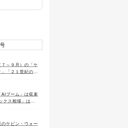
月号
（７～９月）の「ケ
ク」「２１世紀のブ
 ～「ＡＩ
まっている！（オー
２７年に先送り？）
AIブーム」は収束
ックス相場」は継
た！♪ （「今後は
派のケビン・ウォー