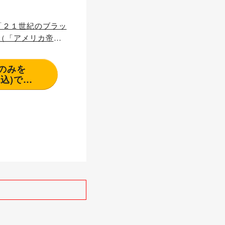
壊してゆく？
「２１世紀のブラッ
」は起こるのか？）
分のみを