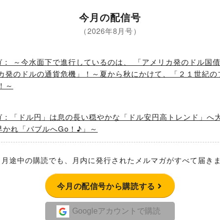
今月の配信号
（2026年8月号）
ガ： ～今水面下で進行しているのは、 「アメリカ発のドル国
リカ発のドルの通貨危機」！～夏から秋にかけて、「２１世紀の
！～
ガ：「ドル円」は息の長い穏やかな「ドル安円高トレンド」へ
れ早かれ「バブルへGo！♪」～
月途中の購読でも、月内に発行されたメルマガがすべて届き
今月の配信号から購読する
Googleアカウントで購読