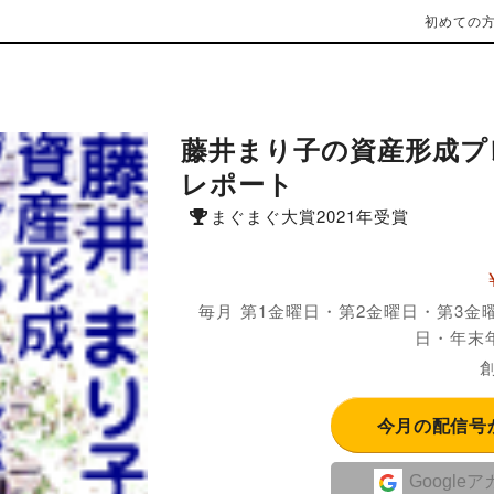
初めての
藤井まり子の資産形成プ
レポート
まぐまぐ大賞2021年受賞
毎月 第1金曜日・第2金曜日・第3金
日・年末
創
今月の配信号
Google