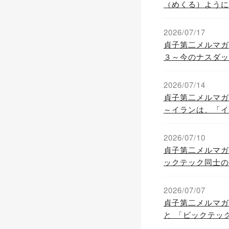
（めくる）ように
「グレートローテ
ダックのS＆P５
2026/07/17
貞子第二メルマガ
３～今のナスダック
崩壊時」の 「不
相違点」（PER
2026/07/14
貞子第二メルマガ
～イランは、「イ
を誘発できる の
チラつかせながら
2026/07/10
の再開」へとおび
貞子第二メルマガ
ックテック同士の
ープンAIによる
ビックテックたち
2026/07/07
貞子第二メルマガ
と 「ビックテッ
負」という「悲劇