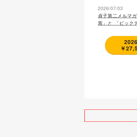
場の地殻変動」に
2026/07/03
貞子第二メルマガ
焉」と 「ビック
勝負」という「悲
変動に備えよ～
20
￥27,500 円